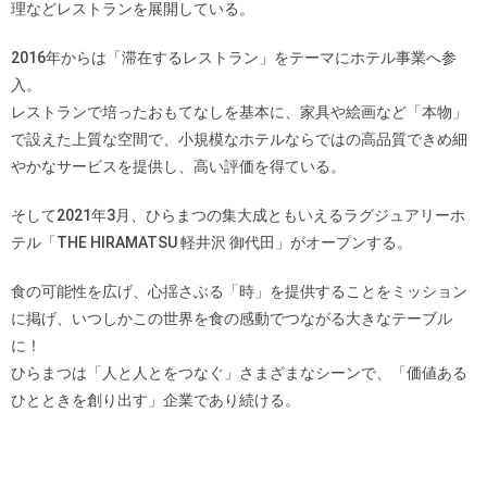
理などレストランを展開している。
2016年からは「滞在するレストラン」をテーマにホテル事業へ参
入。
レストランで培ったおもてなしを基本に、家具や絵画など「本物」
で設えた上質な空間で、小規模なホテルならではの高品質できめ細
やかなサービスを提供し、高い評価を得ている。
そして2021年3月、ひらまつの集大成ともいえるラグジュアリーホ
テル「THE HIRAMATSU 軽井沢 御代田」がオープンする。
食の可能性を広げ、心揺さぶる「時」を提供することをミッション
に掲げ、いつしかこの世界を食の感動でつながる大きなテーブル
に！
ひらまつは「人と人とをつなぐ」さまざまなシーンで、「価値ある
ひとときを創り出す」企業であり続ける。