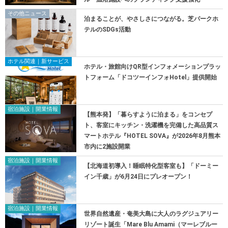
その他ニュース
泊まることが、やさしさにつながる。芝パークホ
テルのSDGs活動
ホテル関連｜新サービス
ホテル・旅館向けQR型インフォメーションプラッ
トフォーム「ドコツーインフォHotel」提供開始
宿泊施設｜開業情報
【熊本発】「暮らすように泊まる」をコンセプ
ト、客室にキッチン・洗濯機を完備した高品質ス
マートホテル『HOTEL SOVA』が2026年8月熊本
市内に2施設開業
宿泊施設｜開業情報
【北海道初導入！睡眠特化型客室も】「ドーミー
イン千歳」が6月24日にプレオープン！
宿泊施設｜開業情報
世界自然遺産・奄美大島に大人のラグジュアリー
リゾート誕生「Mare Blu Amami（マーレブルー