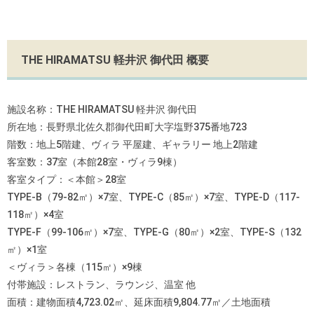
THE HIRAMATSU 軽井沢 御代田 概要
施設名称：THE HIRAMATSU 軽井沢 御代田
所在地：長野県北佐久郡御代田町大字塩野375番地723
階数：地上5階建、ヴィラ 平屋建、ギャラリー 地上2階建
客室数：37室（本館28室・ヴィラ9棟）
客室タイプ：＜本館＞28室
TYPE-B（79-82㎡）×7室、TYPE-C（85㎡）×7室、TYPE-D（117-
118㎡）×4室
TYPE-F（99-106㎡）×7室、TYPE-G（80㎡）×2室、TYPE-S（132
㎡）×1室
＜ヴィラ＞各棟（115㎡）×9棟
付帯施設：レストラン、ラウンジ、温室 他
面積：建物面積4,723.02㎡、延床面積9,804.77㎡／土地面積