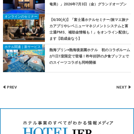
奄美）」2026年7月3日（金）グランドオープン
オンラインのセミナー
【6/30(火)】「富士通ホテルセミナー/旅マエ旅ナ
カアプリやレベニューマネジメントシステムと富
士通PMS、補助金情報も！」をオンライン配信し
ます【助成金なう】
ホテル関連｜新サービス
熱海プリン×熱海後楽園ホテル 初のコラボルーム
が1日1室限定で登場！昨年好評の夕食ブッフェで
のスイーツコラボも同時開催
PREV
NEXT