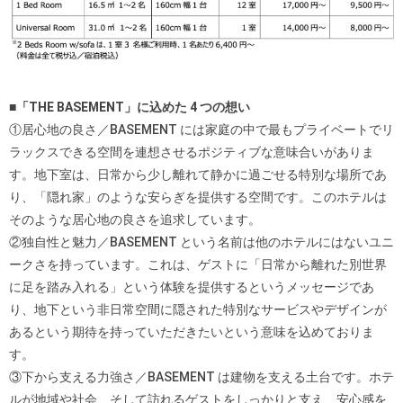
■「THE BASEMENT」に込めた 4 つの想い
①居心地の良さ／BASEMENT には家庭の中で最もプライベートでリ
ラックスできる空間を連想させるポジティブな意味合いがありま
す。地下室は、日常から少し離れて静かに過ごせる特別な場所であ
り、「隠れ家」のような安らぎを提供する空間です。このホテルは
そのような居心地の良さを追求しています。
②独自性と魅力／BASEMENT という名前は他のホテルにはないユニ
ークさを持っています。これは、ゲストに「日常から離れた別世界
に足を踏み入れる」という体験を提供するというメッセージであ
り、地下という非日常空間に隠された特別なサービスやデザインが
あるという期待を持っていただきたいという意味を込めておりま
す。
③下から支える力強さ／BASEMENT は建物を支える土台です。ホテ
ルが地域や社会、そして訪れるゲストをしっかりと支え、安心感を