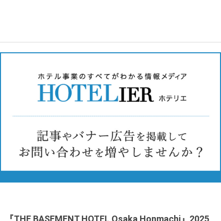
『THE BASEMENT HOTEL Osaka Honmachi』2025