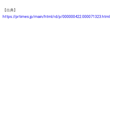
【出典】
https://prtimes.jp/main/html/rd/p/000000422.000071323.html