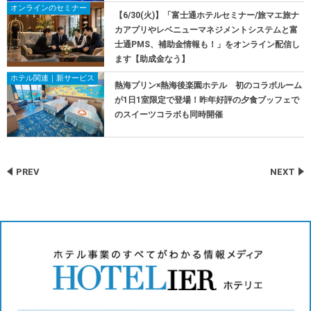
オンラインのセミナー
【6/30(火)】「富士通ホテルセミナー/旅マエ旅ナ
カアプリやレベニューマネジメントシステムと富
士通PMS、補助金情報も！」をオンライン配信し
ます【助成金なう】
ホテル関連｜新サービス
熱海プリン×熱海後楽園ホテル 初のコラボルーム
が1日1室限定で登場！昨年好評の夕食ブッフェで
のスイーツコラボも同時開催
PREV
NEXT