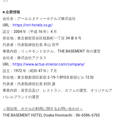
ジ）
■ 企業情報
会社名：アールエヌティーホテルズ株式会社
URL：
https://rnt-hotels.co.jp/
設立：2004 年（平成 16 年）4 月
所在地：東京都世田谷区桜新町一丁目 34 番 6 号
代表者：代表取締役社長 本山 浩平
事業内容：リッチモンドホテル、THE BASEMENT 等の運営
会社名：株式会社アクタス
URL：
https://www.actus-interior.com/company/
設立：1972 年（昭和 47 年）7 月
所在地：東京都新宿区新宿 2‐19‐1 BYGS 新宿ビル 12 階
代表者：代表取締役社長 村田 謙
事業内容：直営店及び、レストラン、カフェの運営、オリジナルア
パレルブランドの運営
＜宿泊等、ホテルの利用に関するお問い合わせ＞
THE BASEMENT HOTEL Osaka Honmachi：06‐6586‐6765