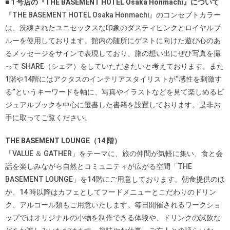
■ 1 号店の『THE BASEMENT HOTEL Osaka Honmachi』について
『THE BASEMENT HOTEL Osaka Honmachi』のコンセプトカラー
は、洗練されたユニセックスな印象のダスティピンクとロイヤルブ
ルーを使用しております。館内の随所にゲストに向けた遊び心のあ
るメッセージをサインで表現しており、旅の想い出にぜひ写真を撮
って SHARE（シェア）をしていただきたいと考えております。また
1階や14階にはアクタスのインテリアスタイリストが“感性を刺激す
る”というキーワードを軸に、写真やイラストなどを見て楽しめるビ
ジュアルブックを中心に選書した書籍を設置しております。是非お
手に取ってご覧ください。
THE BASEMENT LOUNGE（14 階）
「VALUE ＆ GATHER」をテーマに、旅の仲間が気軽に集い、食と会
話を楽しみながら自然とコミュニティが広がる空間「THE
BASEMENT LOUNGE」を14階にご用意しております。朝食提供のほ
か、14 時以降はカフェとしてフードメニューとこだわりのドリン
ク、アルコール類もご用意いたします。毎日開催されるワークショ
ップではオリジナルの小物を制作できる体験や、ドリンクの試飲な