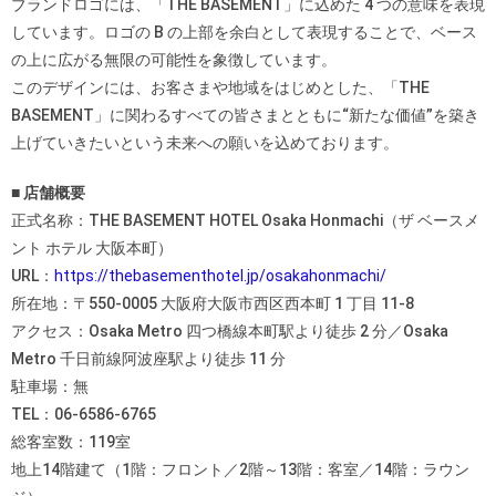
ブランドロゴには、「THE BASEMENT」に込めた 4 つの意味を表現
しています。ロゴの B の上部を余白として表現することで、ベース
の上に広がる無限の可能性を象徴しています。
このデザインには、お客さまや地域をはじめとした、「THE
BASEMENT」に関わるすべての皆さまとともに“新たな価値”を築き
上げていきたいという未来への願いを込めております。
■ 店舗概要
正式名称：THE BASEMENT HOTEL Osaka Honmachi（ザ ベースメ
ント ホテル 大阪本町）
URL：
https://thebasementhotel.jp/osakahonmachi/
所在地：〒550‐0005 大阪府大阪市西区西本町 1 丁目 11‐8
アクセス：Osaka Metro 四つ橋線本町駅より徒歩 2 分／Osaka
Metro 千日前線阿波座駅より徒歩 11 分
駐車場：無
TEL：06‐6586‐6765
総客室数：119室
地上14階建て（1階：フロント／2階～13階：客室／14階：ラウン