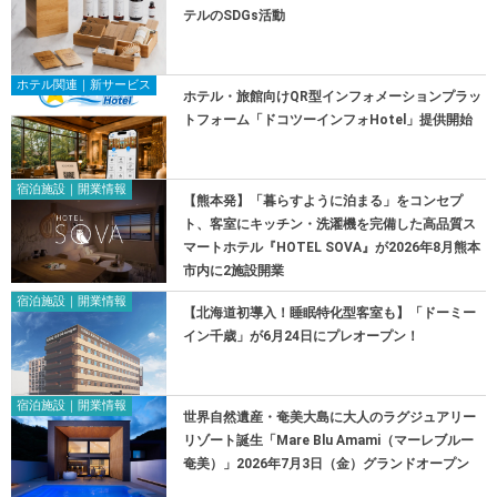
テルのSDGs活動
ホテル関連｜新サービス
ホテル・旅館向けQR型インフォメーションプラッ
トフォーム「ドコツーインフォHotel」提供開始
宿泊施設｜開業情報
【熊本発】「暮らすように泊まる」をコンセプ
ト、客室にキッチン・洗濯機を完備した高品質ス
マートホテル『HOTEL SOVA』が2026年8月熊本
市内に2施設開業
宿泊施設｜開業情報
【北海道初導入！睡眠特化型客室も】「ドーミー
イン千歳」が6月24日にプレオープン！
宿泊施設｜開業情報
世界自然遺産・奄美大島に大人のラグジュアリー
リゾート誕生「Mare Blu Amami（マーレブルー
奄美）」2026年7月3日（金）グランドオープン