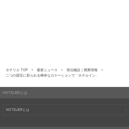
ホテリエ TOP
最新ニュース
宿泊施設｜開業情報
二つの国宝に彩られる稀有なロケーションで「ホテルイン...
HOTELIERとは
HOTELIERとは