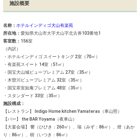
施設概要
名称：
ホテルインディゴ犬山有楽苑
所在地：
愛知県犬山市大字犬山字北古券103番地1
客室数：
156室
（内訳）
・ホテルインディゴ スイートキング 2室（70㎡）
・有楽苑スイート 14室（51㎡）
・国宝犬山城ビュープレミアム 27室（35㎡）
・木曽川ビュープレミアム 32室（35㎡）
・国宝茶室如庵プレミアム 48室（35㎡）
・スタンダード 33室（35㎡）
施設構成：
【レストラン】 Indigo Home kitchen Yamateras（車山照）
【バー】 the BAR Yoyama（夜車山）
【大宴会場】 響（ひびき：260㎡）、瑞（みず：86㎡）、燈（あか
り：86㎡）、樹（いつき：86㎡）