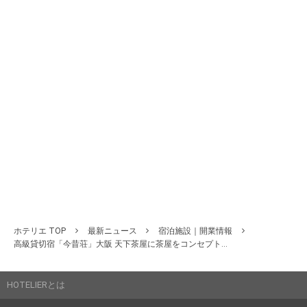
ホテリエ TOP
最新ニュース
宿泊施設｜開業情報
高級貸切宿「今昔荘」大阪 天下茶屋に茶屋をコンセプト...
HOTELIERとは