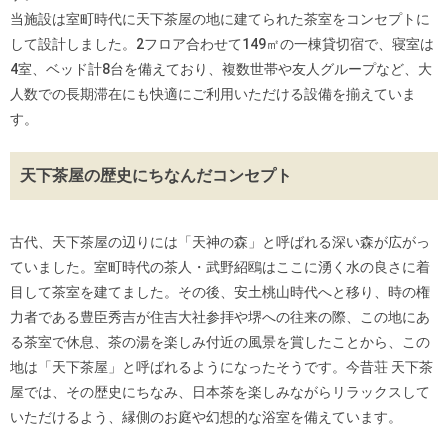
当施設は室町時代に天下茶屋の地に建てられた茶室をコンセプトに
して設計しました。2フロア合わせて149㎡の一棟貸切宿で、寝室は
4室、ベッド計8台を備えており、複数世帯や友人グループなど、大
人数での長期滞在にも快適にご利用いただける設備を揃えていま
す。
天下茶屋の歴史にちなんだコンセプト
古代、天下茶屋の辺りには「天神の森」と呼ばれる深い森が広がっ
ていました。室町時代の茶人・武野紹鴎はここに湧く水の良さに着
目して茶室を建てました。その後、安土桃山時代へと移り、時の権
力者である豊臣秀吉が住吉大社参拝や堺への往来の際、この地にあ
る茶室で休息、茶の湯を楽しみ付近の風景を賞したことから、この
地は「天下茶屋」と呼ばれるようになったそうです。今昔荘 天下茶
屋では、その歴史にちなみ、日本茶を楽しみながらリラックスして
いただけるよう、縁側のお庭や幻想的な浴室を備えています。