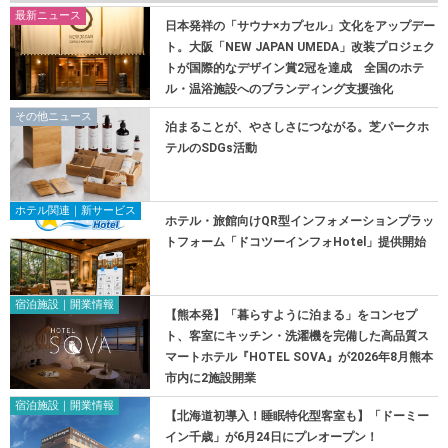
最新ニュース
日本発祥の「サウナ×カプセル」文化をアップデー
ト。大阪「NEW JAPAN UMEDA」改装プロジェク
トが国際的なデザイン賞2冠を達成 全国のホテ
ル・温浴施設へのブランディング支援強化
その他ニュース
泊まることが、やさしさにつながる。芝パークホ
テルのSDGs活動
ホテル関連｜新サービス
ホテル・旅館向けQR型インフォメーションプラッ
トフォーム「ドコツーインフォHotel」提供開始
宿泊施設｜開業情報
【熊本発】「暮らすように泊まる」をコンセプ
ト、客室にキッチン・洗濯機を完備した高品質ス
マートホテル『HOTEL SOVA』が2026年8月熊本
市内に2施設開業
宿泊施設｜開業情報
【北海道初導入！睡眠特化型客室も】「ドーミー
イン千歳」が6月24日にプレオープン！