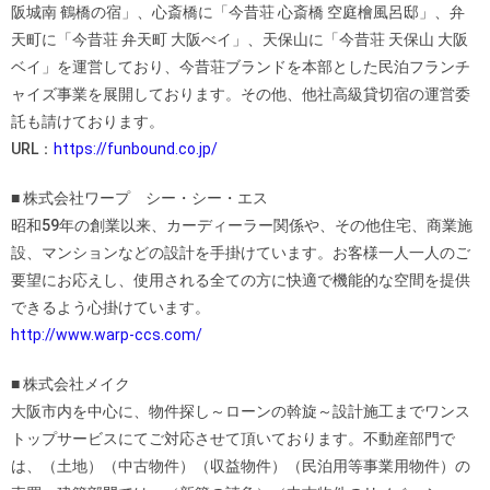
阪城南 鶴橋の宿」、心斎橋に「今昔荘 心斎橋 空庭檜風呂邸」、弁
天町に「今昔荘 弁天町 大阪べイ」、天保山に「今昔荘 天保山 大阪
ベイ」を運営しており、今昔荘ブランドを本部とした民泊フランチ
ャイズ事業を展開しております。その他、他社高級貸切宿の運営委
託も請けております。
URL：
https://funbound.co.jp/
■ 株式会社ワープ シー・シー・エス
昭和59年の創業以来、カーディーラー関係や、その他住宅、商業施
設、マンションなどの設計を手掛けています。お客様一人一人のご
要望にお応えし、使用される全ての方に快適で機能的な空間を提供
できるよう心掛けています。
http://www.warp-ccs.com/
■ 株式会社メイク
大阪市内を中心に、物件探し～ローンの斡旋～設計施工までワンス
トップサービスにてご対応させて頂いております。不動産部門で
は、（土地）（中古物件）（収益物件）（民泊用等事業用物件）の