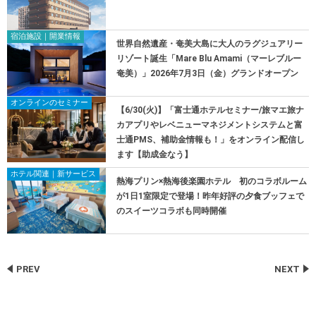
宿泊施設｜開業情報
世界自然遺産・奄美大島に大人のラグジュアリー
リゾート誕生「Mare Blu Amami（マーレブルー
奄美）」2026年7月3日（金）グランドオープン
オンラインのセミナー
【6/30(火)】「富士通ホテルセミナー/旅マエ旅ナ
カアプリやレベニューマネジメントシステムと富
士通PMS、補助金情報も！」をオンライン配信し
ます【助成金なう】
ホテル関連｜新サービス
熱海プリン×熱海後楽園ホテル 初のコラボルーム
が1日1室限定で登場！昨年好評の夕食ブッフェで
のスイーツコラボも同時開催
PREV
NEXT