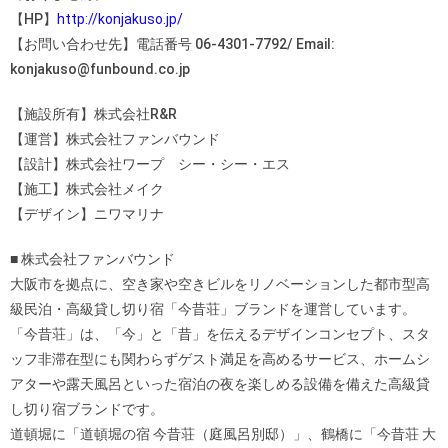
【HP】
http://konjakuso.jp/
【お問い合わせ先】電話番号 06-4301-7792/ Email:
konjakuso@funbound.co.jp
【施設所有】株式会社R&R
【運営】株式会社ファンバウンド
【設計】株式会社ワープ シー・シー・エス
【施工】株式会社メイク
【デザイン】ニワマリナ
■ 株式会社ファンバウンド
大阪市を拠点に、空き家や空きビルをリノベーションした都市型高
級民泊・高級貸し切り宿「今昔荘」ブランドを運営しています。
「今昔荘」は、「今」と「昔」を伝えるデザインコンセプト、スタ
ッフ非滞在型にも関わらずゲスト満足を高めるサービス、ホームシ
アターや露天風呂といった宿泊の夜を楽しめる設備を備えた高級貸
し切り宿ブランドです。
道頓堀に「道頓堀の宿 今昔荘（庭風呂別邸）」、鶴橋に「今昔荘 大