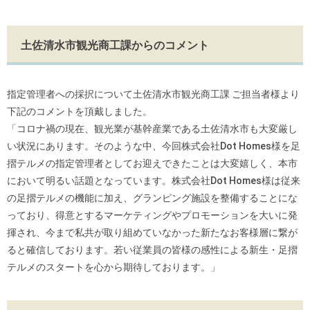
土佐清水市観光商工課からのコメント
指定管理者への採択について土佐清水市観光商工課 ご担当者様より
下記のコメントを頂戴しました。
「コロナ禍の現在、観光業が基幹産業である土佐清水市も大変厳し
い状況にあります。そのような中、今回株式会社Dot Homes様を足
摺テルメの指定管理者としてお迎えできたことは
大変嬉しく、本市
において明るい話題となっています。株式会社D
ot Homes様は従来
の足摺テルメの機能に加え、グランピング施設
を整備することにな
っており、得意とするマーケティングやプロモ
ーションを大いに発
揮され、今まで私共が取り組めていなかった新
たなお客様層に繋が
ると確信しております。
若い従業員の皆様の感性による新生・足摺
テルメのスタートを心か
ら期待しております。」