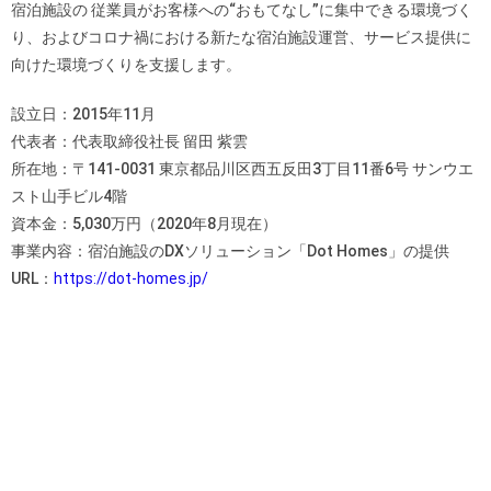
宿泊施設の 従業員がお客様への“おもてなし”に集中できる環境づく
り、およ
びコロナ禍における新たな宿泊施設運営、サービス提供に
向けた環
境づくりを支援します。
設立日：2015年11月
代表者：代表取締役社長 留田 紫雲
所在地：〒141‐0031 東京都品川区西五反田3丁目11番6号 サンウエ
スト山手ビル4階
資本金：5,030万円（2020年8月現在）
事業内容：宿泊施設のDXソリューション「Dot Homes」の提供
URL：
https://dot-homes.jp/