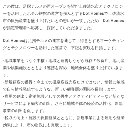
この度は、足摺テルメの再オープンを望む土佐清水市とテクノロジ
ーを活用したホテル旅館の運営を強みとするDot Homesで土佐清水
市の観光産業を盛り上げたいとの想いが一致
したため、Dot Homes
が指定管理者へ応募し、採択していただきました。
Dot Homesは足摺テルメの運営を通じて、得意とするマーケティン
グとテクノロジーを活用した運営で、下記を実現を目指します。
‐地域事業をつなぐ中核：地域と連携しながら既存の飲食店、地元
産
業や娯楽施設とともより連携を深め、地域全体を盛り上げていき
ま
す。
‐新規顧客の獲得：今までの温泉客観光客だけではない、情報に敏
感
で自ら情報発信するような、新しい顧客層の開拓を目指します。
‐雇用の創出：宿泊施設としての再生とアクティビティーなど新た
な
サービスによる顧客の創出。さらに地域全体の経済の活性化、新
規
事業の創出を促します。
‐税収の向上：施設の負担軽減とともに、新規事業による雇用や経
済
効果により、市の財政にも貢献します。