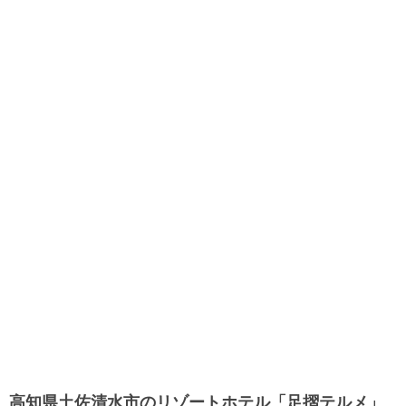
高知県土佐清水市のリゾートホテル「足摺テルメ」