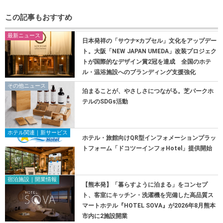
この記事もおすすめ
最新ニュース
日本発祥の「サウナ×カプセル」文化をアップデー
ト。大阪「NEW JAPAN UMEDA」改装プロジェク
トが国際的なデザイン賞2冠を達成 全国のホテ
ル・温浴施設へのブランディング支援強化
その他ニュース
泊まることが、やさしさにつながる。芝パークホ
テルのSDGs活動
ホテル関連｜新サービス
ホテル・旅館向けQR型インフォメーションプラッ
トフォーム「ドコツーインフォHotel」提供開始
宿泊施設｜開業情報
【熊本発】「暮らすように泊まる」をコンセプ
ト、客室にキッチン・洗濯機を完備した高品質ス
マートホテル『HOTEL SOVA』が2026年8月熊本
市内に2施設開業