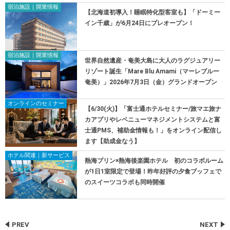
宿泊施設｜開業情報
【北海道初導入！睡眠特化型客室も】「ドーミー
イン千歳」が6月24日にプレオープン！
宿泊施設｜開業情報
世界自然遺産・奄美大島に大人のラグジュアリー
リゾート誕生「Mare Blu Amami（マーレブルー
奄美）」2026年7月3日（金）グランドオープン
オンラインのセミナー
【6/30(火)】「富士通ホテルセミナー/旅マエ旅ナ
カアプリやレベニューマネジメントシステムと富
士通PMS、補助金情報も！」をオンライン配信し
ます【助成金なう】
ホテル関連｜新サービス
熱海プリン×熱海後楽園ホテル 初のコラボルーム
が1日1室限定で登場！昨年好評の夕食ブッフェで
のスイーツコラボも同時開催
PREV
NEXT