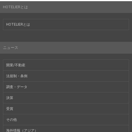
HOTELIERとは
HOTELIERとは
ニュース
開業/不動産
法規制・条例
調査・データ
決算
受賞
その他
海外情報（アジア）