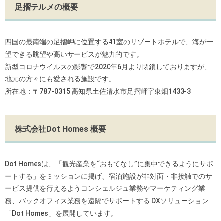
足摺テルメの概要
四国の最南端の足摺岬に位置する41室のリゾートホテルで、海が
一
望できる眺望や高いサービスが魅力的です。
新型コロナウイルスの影響で2020年6月より閉鎖しております
が、
地元の方々にも愛される施設です。
所在地：〒787‐0315 高知県土佐清水市足摺岬字東畑1433‐3
株式会社Dot Homes 概要
Dot Homesは、「観光産業を“おもてなし”に集中できるようにサ
ポ
ートする」をミッションに掲げ、宿泊施設が非対面・非接触での
サ
ービス提供を行えるようコンシェルジュ業務やマーケティング業
務、バックオフィス業務を遠隔でサポートする DXソリューション
「Dot Homes」を展開しています。