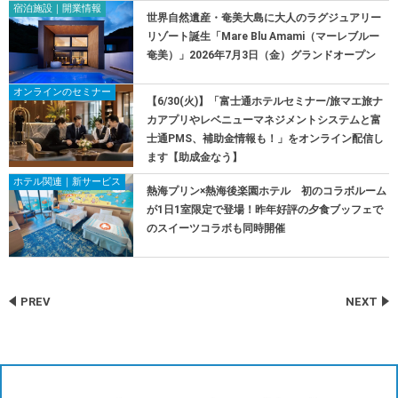
宿泊施設｜開業情報
世界自然遺産・奄美大島に大人のラグジュアリー
リゾート誕生「Mare Blu Amami（マーレブルー
奄美）」2026年7月3日（金）グランドオープン
オンラインのセミナー
【6/30(火)】「富士通ホテルセミナー/旅マエ旅ナ
カアプリやレベニューマネジメントシステムと富
士通PMS、補助金情報も！」をオンライン配信し
ます【助成金なう】
ホテル関連｜新サービス
熱海プリン×熱海後楽園ホテル 初のコラボルーム
が1日1室限定で登場！昨年好評の夕食ブッフェで
のスイーツコラボも同時開催
PREV
NEXT