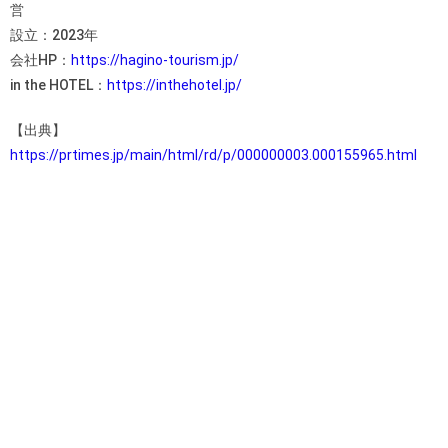
営
設立：2023年
会社HP：
https://hagino-tourism.jp/
in the HOTEL：
https://inthehotel.jp/
【出典】
https://prtimes.jp/main/html/rd/p/000000003.000155965.html