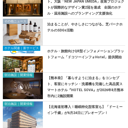
ト。大阪「NEW JAPAN UMEDA」改装プロジェク
トが国際的なデザイン賞2冠を達成 全国のホテ
ル・温浴施設へのブランディング支援強化
その他ニュース
泊まることが、やさしさにつながる。芝パークホ
テルのSDGs活動
ホテル関連｜新サービス
ホテル・旅館向けQR型インフォメーションプラッ
トフォーム「ドコツーインフォHotel」提供開始
宿泊施設｜開業情報
【熊本発】「暮らすように泊まる」をコンセプ
ト、客室にキッチン・洗濯機を完備した高品質ス
マートホテル『HOTEL SOVA』が2026年8月熊本
市内に2施設開業
宿泊施設｜開業情報
【北海道初導入！睡眠特化型客室も】「ドーミー
イン千歳」が6月24日にプレオープン！