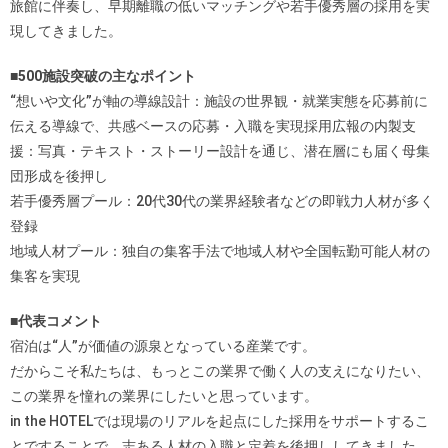
旅館に伴奏し、早期離職の低いマッチングや若手優秀層の採用を実
現してきました。
■500施設突破の主なポイント
“想いや文化”が軸の導線設計：施設の世界観・就業実態を応募前に
伝える導線で、共感ベースの応募・入職を実現採用広報の内製支
援：写真・テキスト・ストーリー設計を通じ、潜在層にも届く母集
団形成を後押し
若手優秀層プール：20代30代の業界経験者などの即戦力人材が多く
登録
地域人材プール：独自の集客手法で地域人材や全国転勤可能人材の
集客を実現
■代表コメント
宿泊は“人”が価値の源泉となっている産業です。
だからこそ私たちは、もっとこの業界で働く人の支えになりたい、
この業界を憧れの業界にしたいと思っています。
in the HOTELでは現場のリアルを起点にした採用をサポートするこ
とですることで、志ある人材の入職と定着を後押ししてきました。