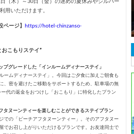
1日（木）～30日（金）の遅めの夏休みやシルバー
利用いただけます。
特設ページ】
https://hotel-chinzanso-
とおこもりステイ”
アップグレードした「インルームディナーステイ」
ルームディナーステイ」。今回はご夕食に加えご朝食も
に、密を避けたご移動をサポートするため、駐車場の無
クシー代の返金をおつけし「おこもり」に特化したプラン
アフタヌーンティーを楽しむことができるステイプラン
ジでの「ピーチアフタヌーンティー」。そのアフタヌー
屋でお召し上がりいただけるプランです。お友達同士で