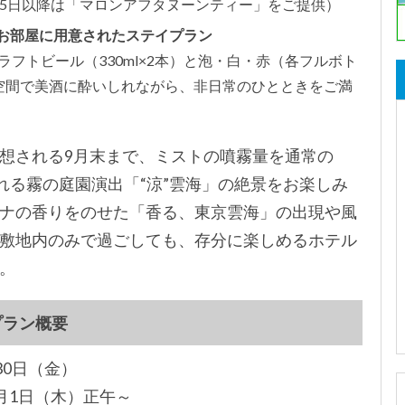
15日以降は「マロンアフタヌーンティー」をご提供）
がお部屋に用意されたステイプラン
フトビール（330ml×2本）と泡・白・赤（各フルボト
空間で美酒に酔いしれながら、非日常のひとときをご満
想される9月末まで、ミストの噴霧量を通常の
れる霧の庭園演出「“涼”雲海」の絶景をお楽しみ
ナの香りをのせた「香る、東京雲海」の出現や風
敷地内のみで過ごしても、存分に楽しめるホテル
。
プラン概要
30日（金）
9月1日（木）正午～