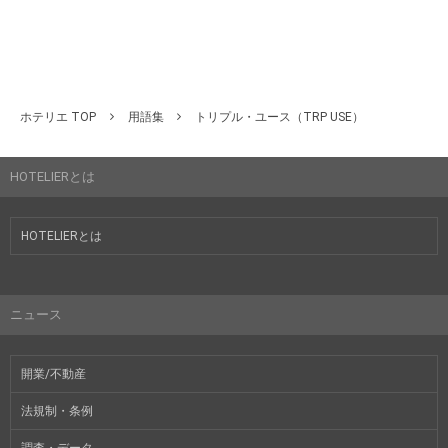
ホテリエ TOP
用語集
トリプル・ユース（TRP USE）
HOTELIERとは
HOTELIERとは
ニュース
開業/不動産
法規制・条例
調査・データ