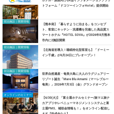
ホテル・旅館向けQR型インフォメーションプラッ
トフォーム「ドコツーインフォHotel」提供開始
宿泊施設｜開業情報
【熊本発】「暮らすように泊まる」をコンセプ
ト、客室にキッチン・洗濯機を完備した高品質ス
マートホテル『HOTEL SOVA』が2026年8月熊本
市内に2施設開業
宿泊施設｜開業情報
【北海道初導入！睡眠特化型客室も】「ドーミー
イン千歳」が6月24日にプレオープン！
宿泊施設｜開業情報
世界自然遺産・奄美大島に大人のラグジュアリー
リゾート誕生「Mare Blu Amami（マーレブルー
奄美）」2026年7月3日（金）グランドオープン
オンラインのセミナー
【6/30(火)】「富士通ホテルセミナー/旅マエ旅ナ
カアプリやレベニューマネジメントシステムと富
士通PMS、補助金情報も！」をオンライン配信し
ます【助成金なう】