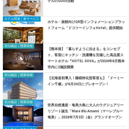
テルのSDGs活動
ホテル関連｜新サービス
ホテル・旅館向けQR型インフォメーションプラッ
トフォーム「ドコツーインフォHotel」提供開始
宿泊施設｜開業情報
【熊本発】「暮らすように泊まる」をコンセプ
ト、客室にキッチン・洗濯機を完備した高品質ス
マートホテル『HOTEL SOVA』が2026年8月熊本
市内に2施設開業
宿泊施設｜開業情報
【北海道初導入！睡眠特化型客室も】「ドーミー
イン千歳」が6月24日にプレオープン！
宿泊施設｜開業情報
世界自然遺産・奄美大島に大人のラグジュアリー
リゾート誕生「Mare Blu Amami（マーレブルー
奄美）」2026年7月3日（金）グランドオープン