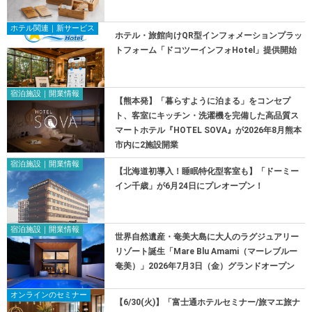
ホテル関連｜新サービス
ホテル・旅館向けQR型インフォメーションプラッ
トフォーム「ドコツーインフォHotel」提供開始
宿泊施設｜開業情報
【熊本発】「暮らすように泊まる」をコンセプ
ト、客室にキッチン・洗濯機を完備した高品質ス
マートホテル『HOTEL SOVA』が2026年8月熊本
市内に2施設開業
宿泊施設｜開業情報
【北海道初導入！睡眠特化型客室も】「ドーミー
イン千歳」が6月24日にプレオープン！
宿泊施設｜開業情報
世界自然遺産・奄美大島に大人のラグジュアリー
リゾート誕生「Mare Blu Amami（マーレブルー
奄美）」2026年7月3日（金）グランドオープン
オンラインのセミナー
【6/30(火)】「富士通ホテルセミナー/旅マエ旅ナ