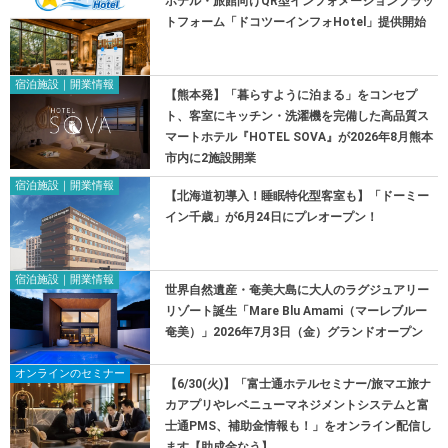
ホテル・旅館向けQR型インフォメーションプラッ
トフォーム「ドコツーインフォHotel」提供開始
宿泊施設｜開業情報
【熊本発】「暮らすように泊まる」をコンセプ
ト、客室にキッチン・洗濯機を完備した高品質ス
マートホテル『HOTEL SOVA』が2026年8月熊本
市内に2施設開業
宿泊施設｜開業情報
【北海道初導入！睡眠特化型客室も】「ドーミー
イン千歳」が6月24日にプレオープン！
宿泊施設｜開業情報
世界自然遺産・奄美大島に大人のラグジュアリー
リゾート誕生「Mare Blu Amami（マーレブルー
奄美）」2026年7月3日（金）グランドオープン
オンラインのセミナー
【6/30(火)】「富士通ホテルセミナー/旅マエ旅ナ
カアプリやレベニューマネジメントシステムと富
士通PMS、補助金情報も！」をオンライン配信し
ます【助成金なう】