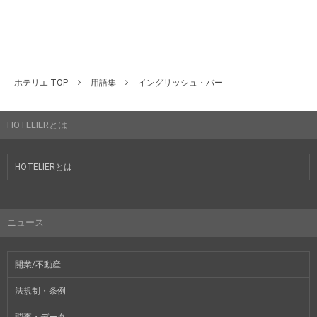
ホテリエ TOP
用語集
イングリッシュ・バー
HOTELIERとは
HOTELIERとは
ニュース
開業/不動産
法規制・条例
調査・データ