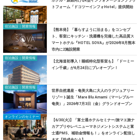
ホテル・旅館向けQR型インフォメーションプラッ
トフォーム「ドコツーインフォHotel」提供開始
宿泊施設｜開業情報
【熊本発】「暮らすように泊まる」をコンセプ
ト、客室にキッチン・洗濯機を完備した高品質ス
マートホテル『HOTEL SOVA』が2026年8月熊本
市内に2施設開業
宿泊施設｜開業情報
【北海道初導入！睡眠特化型客室も】「ドーミー
イン千歳」が6月24日にプレオープン！
宿泊施設｜開業情報
世界自然遺産・奄美大島に大人のラグジュアリー
リゾート誕生「Mare Blu Amami（マーレブルー
奄美）」2026年7月3日（金）グランドオープン
オンラインのセミナー
【6/30(火)】「富士通ホテルセミナー/旅マエ旅ナ
カアプリやレベニューマネジメントシステムと富
士通PMS、補助金情報も！」をオンライン配信し
ます【助成金なう】