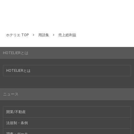
ホテリエ TOP
用語集
売上総利益
HOTELIERとは
HOTELIERとは
ニュース
開業/不動産
法規制・条例
調査・データ