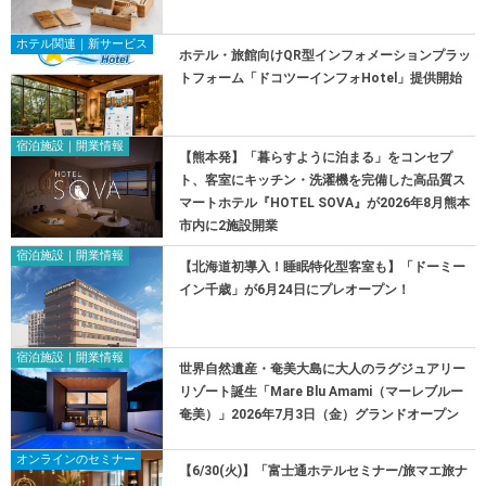
ホテル関連｜新サービス
ホテル・旅館向けQR型インフォメーションプラッ
トフォーム「ドコツーインフォHotel」提供開始
宿泊施設｜開業情報
【熊本発】「暮らすように泊まる」をコンセプ
ト、客室にキッチン・洗濯機を完備した高品質ス
マートホテル『HOTEL SOVA』が2026年8月熊本
市内に2施設開業
宿泊施設｜開業情報
【北海道初導入！睡眠特化型客室も】「ドーミー
イン千歳」が6月24日にプレオープン！
宿泊施設｜開業情報
世界自然遺産・奄美大島に大人のラグジュアリー
リゾート誕生「Mare Blu Amami（マーレブルー
奄美）」2026年7月3日（金）グランドオープン
オンラインのセミナー
【6/30(火)】「富士通ホテルセミナー/旅マエ旅ナ