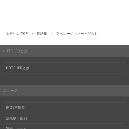
ホテリエ TOP
用語集
アベレージ・パー・ゲスト
HOTELIERとは
HOTELIERとは
ニュース
開業/不動産
法規制・条例
調査・データ