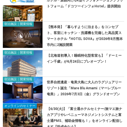
ホテル・旅館向けQR型インフォメーションプラッ
トフォーム「ドコツーインフォHotel」提供開始
宿泊施設｜開業情報
【熊本発】「暮らすように泊まる」をコンセプ
ト、客室にキッチン・洗濯機を完備した高品質ス
マートホテル『HOTEL SOVA』が2026年8月熊本
市内に2施設開業
宿泊施設｜開業情報
【北海道初導入！睡眠特化型客室も】「ドーミー
イン千歳」が6月24日にプレオープン！
宿泊施設｜開業情報
世界自然遺産・奄美大島に大人のラグジュアリー
リゾート誕生「Mare Blu Amami（マーレブルー
奄美）」2026年7月3日（金）グランドオープン
オンラインのセミナー
【6/30(火)】「富士通ホテルセミナー/旅マエ旅ナ
カアプリやレベニューマネジメントシステムと富
士通PMS、補助金情報も！」をオンライン配信し
ます【助成金なう】