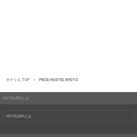
ホテリエ TOP
PIECE HOSTEL KYOTO
HOTELIERとは
HOTELIERとは