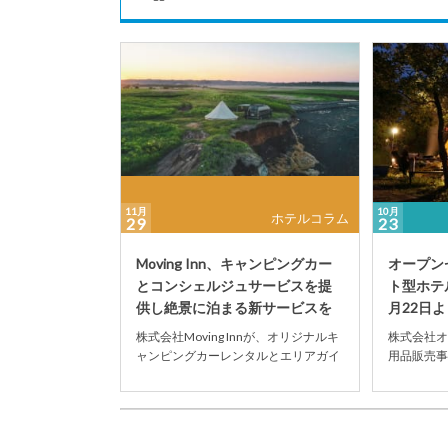
11月
10月
ホテルコラム
29
23
Moving Inn、キャンピングカー
オープン
とコンシェルジュサービスを提
ト型ホテル「
供し絶景に泊まる新サービスを
月22日
開始
株式会社Moving Innが、オリジナルキ
株式会社オ
ャンピングカーレンタルとエリアガイ
用品販売事業
ドを提供し絶景に泊まる新サービス
に体験型オ
を、第一弾...
設「G...