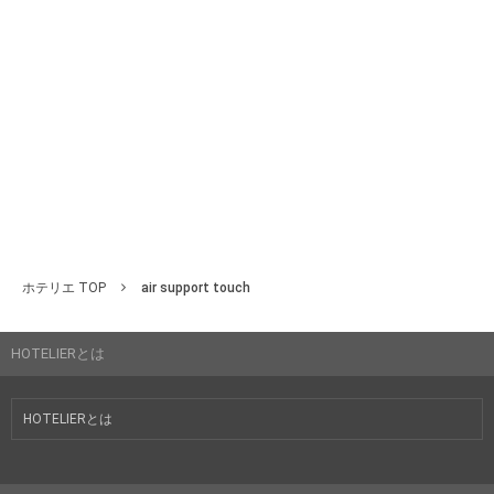
ホテリエ TOP
air support touch
HOTELIERとは
HOTELIERとは