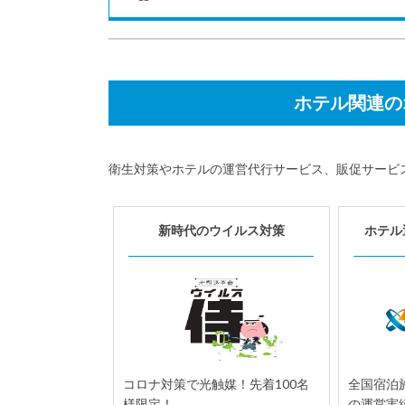
ホテル関連の
衛生対策やホテルの運営代行サービス、販促サービ
7月
宿泊施設｜開業情報
20
新時代のウイルス対策
ホテル
「東急ハーヴェストクラブ軽井
沢&VIALA」が軽井沢・塩沢エリ
アに7月20日開業
会員制リゾートホテル『東急ハーヴェ
ストクラブ』の25施設目となる「東急
ハーヴェストクラブ軽井沢&VIALA」
が、...
コロナ対策で光触媒！先着100名
全国宿泊施
様限定！
の運営実