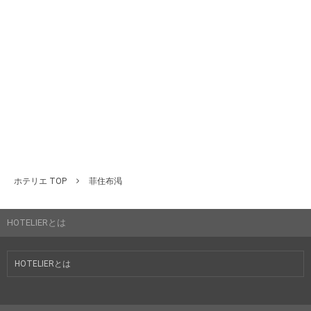
ホテリエ TOP
菲住布渇
HOTELIERとは
HOTELIERとは