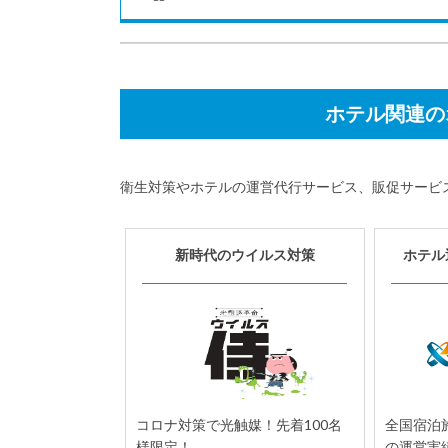
ホテル関連の
衛生対策やホテルの運営代行サービス、販促サービ
6月
宿泊施設｜開業情報
15
新時代のウイルス対策
ホテル
オープンハウス、日本初の
Airbnb公式デザイン「ホームシ
ェアリング対応型住宅」を2社と
共同開発。
株式会社オープンハウス（本社：東京
都千代田区、代表取締役社長：荒井正
昭）は14日、Airbnb Japan株式会社
（本社...
コロナ対策で光触媒！先着100名
全国宿泊施
様限定！
の運営実