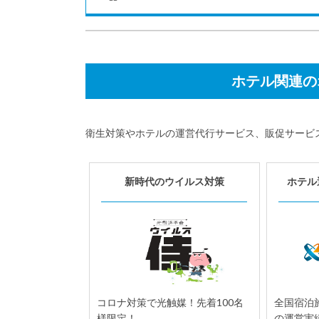
おすすめ記事
ホテル関連の
衛生対策やホテルの運営代行サービス、販促サービ
6月
宿泊施設｜開業情報
28
新時代のウイルス対策
ホテル
東急不動産、老舗「旧軽井沢ホ
テル」買収。活発なホテル開業
の動き
東急不動産は6月1日、長野県北佐久郡
の「旧軽井沢ホテル」を取得したと発
表した。今回取得した「旧軽井沢ホテ
ル」の周辺エリア...
コロナ対策で光触媒！先着100名
全国宿泊施
様限定！
の運営実