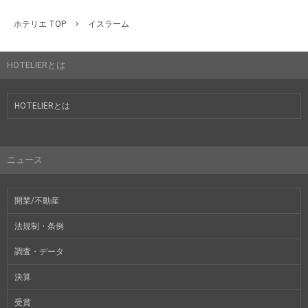
ホテリエ TOP
イスラーム
HOTELIERとは
HOTELIERとは
ニュース
開業/不動産
法規制・条例
調査・データ
決算
受賞