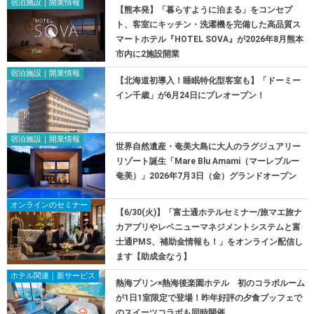
宿泊施設｜開業情報
【熊本発】「暮らすように泊まる」をコンセプ
ト、客室にキッチン・洗濯機を完備した高品質ス
マートホテル『HOTEL SOVA』が2026年8月熊本
市内に2施設開業
宿泊施設｜開業情報
【北海道初導入！睡眠特化型客室も】「ドーミー
イン千歳」が6月24日にプレオープン！
宿泊施設｜開業情報
世界自然遺産・奄美大島に大人のラグジュアリー
リゾート誕生「Mare Blu Amami（マーレブルー
奄美）」2026年7月3日（金）グランドオープン
オンラインのセミナー
【6/30(火)】「富士通ホテルセミナー/旅マエ旅ナ
カアプリやレベニューマネジメントシステムと富
士通PMS、補助金情報も！」をオンライン配信し
ます【助成金なう】
ホテル関連｜新サービス
熱海プリン×熱海後楽園ホテル 初のコラボルーム
が1日1室限定で登場！昨年好評の夕食ブッフェで
のスイーツコラボも同時開催