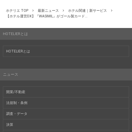
ホテリエ TOP
最新ニュース
ホテル関連｜新サービス
【ホテル運営DX】『WASIMIL』がゴール製カード...
HOTELIERとは
HOTELIERとは
ニュース
開業/不動産
法規制・条例
調査・データ
決算