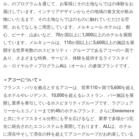
ル」のプログラムを通じて、お客様にその土地ならではの体験をお
届けしています。インテリアデザインからその地域の食文化や飲み
物にいたるまで、その土地ならではのものに触れていただける空
間、おもてなしをご用意しています。メルキュール ホテルは、都
心、ビーチ、山あいなど、70か国以上に1,000以上のホテルを展開
しています。メルキュールは、110か国以上に5,600以上の施設を展
開する世界有数のホスピタリティ・グループであるアコーの一員で
あり、さまざまな特典、サービス、体験を提供するライフスタイ
ル・ロイヤルティプログラムALL（オール）の参加ブランドです。
＜アコーについて＞
フランス・パリを拠点とするアコーは、世界110ヶ国で5,600を超え
るホテルやレジデンス、10,000を超えるレストラン、バー施設を展
開し業界を牽引しているホスピタリティグループです。ラグジュア
リーからエコノミーまで約45のホテルブランド、さらにEnnismore
と共にライフスタイル分野にも手を広げるなど、業界で多様かつ完
全に統合されたエコシステムを展開しております。ALLは、ホテル
に滞在中そして滞在の枠を超えてアコーグループがお約束している