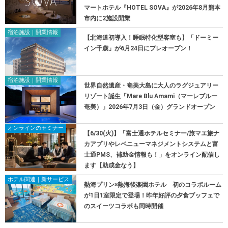
マートホテル『HOTEL SOVA』が2026年8月熊本
市内に2施設開業
宿泊施設｜開業情報
【北海道初導入！睡眠特化型客室も】「ドーミー
イン千歳」が6月24日にプレオープン！
宿泊施設｜開業情報
世界自然遺産・奄美大島に大人のラグジュアリー
リゾート誕生「Mare Blu Amami（マーレブルー
奄美）」2026年7月3日（金）グランドオープン
オンラインのセミナー
【6/30(火)】「富士通ホテルセミナー/旅マエ旅ナ
カアプリやレベニューマネジメントシステムと富
士通PMS、補助金情報も！」をオンライン配信し
ます【助成金なう】
ホテル関連｜新サービス
熱海プリン×熱海後楽園ホテル 初のコラボルーム
が1日1室限定で登場！昨年好評の夕食ブッフェで
のスイーツコラボも同時開催