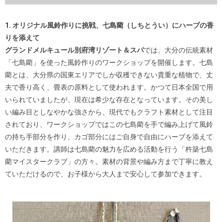
1. オリジナル風鈴作りに挑戦、七島藺（しちとうい）にハーブの香
りを添えて
グランドメルキュール別府湾リゾート＆スパ
では、大分の伝統素材
「七島藺」を使った風鈴作りのワークショップを開催します。七島
藺とは、大分県の国東エリアでしか収穫できない貴重な植物で、丈
夫で香り高く、畳表の原料として使われます。かつて日本全国で用
いられていましたが、現在は希少な存在となっています。その美し
い編み目としなやかな強さから、現代でもクラフト素材として注目
されており、ワークショップではこの七島藺を手で編み上げて風鈴
の持ち手部分を作り、カゴ部分にはご自身で自由にハーブを添えて
いただきます。講師は七島藺の魅力を広める活動を行う「杵築七島
藺マイスタークラブ」の方々。素材の背景や編み方まで丁寧に教え
ていただけるので、お子様から大人まで安心して参加できます。