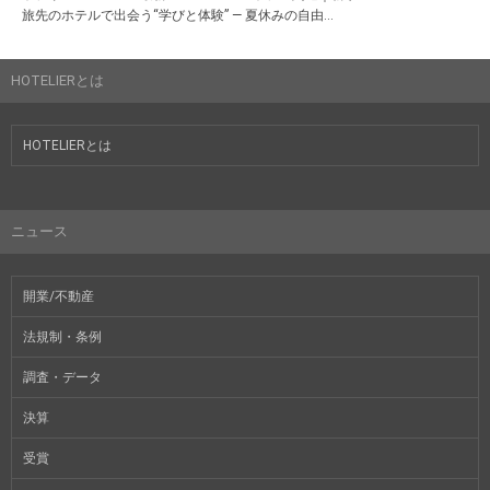
旅先のホテルで出会う“学びと体験” ― 夏休みの自由...
HOTELIERとは
HOTELIERとは
ニュース
開業/不動産
法規制・条例
調査・データ
決算
受賞