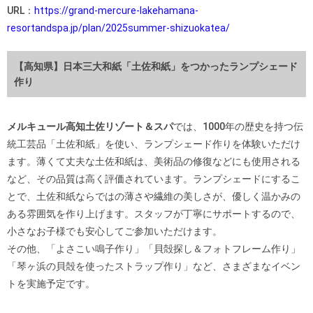
URL：
https://grand-mercure-lakehamana-
resortandspa.jp/plan/2025summer-shizuokatea/
【高知県】日本三大和紙「土佐和紙」をつかったランプシェード
作り
メルキュール高知土佐リゾート＆スパ
では、1000年の歴史を持つ伝
統工芸品「土佐和紙」を使い、ランプシェード作りを体験いただけ
ます。薄くて丈夫な土佐和紙は、美術品の修復などにも使用される
など、その品質は高く評価されています。ランプシェードにするこ
とで、土佐和紙ならではの薄さや繊維の美しさが、優しく温かみの
ある雰囲気を作り上げます。スタッフが丁寧にサポートするので、
小さなお子様でも安心してご参加いただけます。
その他、「よさこい鳴子作り」「貝殻探し＆フォトフレーム作り」
「琴ヶ浜の貝殻を使ったストラップ作り」など、さまざまなイベン
トを実施予定です。