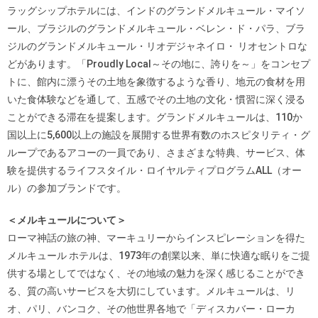
ラッグシップホテルには、インドのグランドメルキュール・マイソ
ール、ブラジルのグランドメルキュール・ベレン・ド・パラ、ブラ
ジルのグランドメルキュール・リオデジャネイロ・ リオセントロな
どがあります。「Proudly Local～その地に、誇りを～」をコンセプ
トに、館内に漂うその土地を象徴するような香り、地元の食材を用
いた食体験などを通して、五感でその土地の文化・慣習に深く浸る
ことができる滞在を提案します。グランドメルキュールは、110か
国以上に5,600以上の施設を展開する世界有数のホスピタリティ・グ
ループであるアコーの一員であり、さまざまな特典、サービス、体
験を提供するライフスタイル・ロイヤルティプログラムALL（オー
ル）の参加ブランドです。
＜メルキュールについて＞
ローマ神話の旅の神、マーキュリーからインスピレーションを得た
メルキュール ホテルは、1973年の創業以来、単に快適な眠りをご提
供する場としてではなく、その地域の魅力を深く感じることができ
る、質の高いサービスを大切にしています。メルキュールは、リ
オ、パリ、バンコク、その他世界各地で「ディスカバー・ローカ