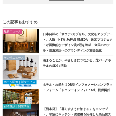
この記事もおすすめ
最新ニュース
日本発祥の「サウナ×カプセル」文化をアップデー
ト。大阪「NEW JAPAN UMEDA」改装プロジェク
トが国際的なデザイン賞2冠を達成 全国のホテ
ル・温浴施設へのブランディング支援強化
その他ニュース
泊まることが、やさしさにつながる。芝パークホ
テルのSDGs活動
ホテル関連｜新サービス
ホテル・旅館向けQR型インフォメーションプラッ
トフォーム「ドコツーインフォHotel」提供開始
宿泊施設｜開業情報
【熊本発】「暮らすように泊まる」をコンセプ
ト、客室にキッチン・洗濯機を完備した高品質ス