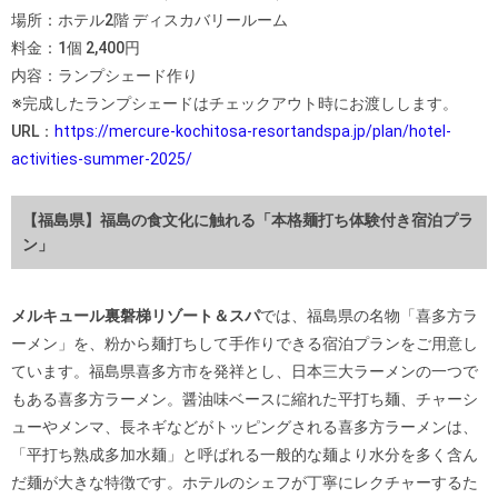
場所：ホテル2階 ディスカバリールーム
料金：1個 2,400円
内容：ランプシェード作り
※完成したランプシェードはチェックアウト時にお渡しします。
URL：
https://mercure-kochitosa-resortandspa.jp/plan/hotel-
activities-summer-2025/
【福島県】福島の食文化に触れる「本格麺打ち体験付き宿泊プラ
ン」
メルキュール裏磐梯リゾート＆スパ
では、福島県の名物「喜多方ラ
ーメン」を、粉から麺打ちして手作りできる宿泊プランをご用意し
ています。福島県喜多方市を発祥とし、日本三大ラーメンの一つで
もある喜多方ラーメン。醤油味ベースに縮れた平打ち麺、チャーシ
ューやメンマ、長ネギなどがトッピングされる喜多方ラーメンは、
「平打ち熟成多加水麺」と呼ばれる一般的な麺より水分を多く含ん
だ麺が大きな特徴です。ホテルのシェフが丁寧にレクチャーするた